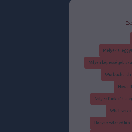
Exp
Melyek a leggy
Milyen képességek szük
Wie buche ich 
How oft
Milyen funkciók a 
What servic
Hogyan válaszd ki a 