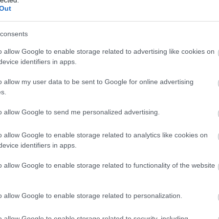
Személyes növekedés és megvalósítás
Out
se
e
Az önfejlesztés alapvetően fontos a
személyes növekedéshez. Segít az
A 
consents
egyéneknek abban, hogy jobban megismerjék
ku
önmagukat, felismerjék és fejlesszék
o allow Google to enable storage related to advertising like cookies on
e
di
evice identifiers in apps.
képességeiket, valamint megvalósítsák saját
we
céljaikat és álmaikat. Ez a folyamat lehetővé
l
o allow my user data to be sent to Google for online advertising
teszi számukra, hogy túllépjenek korlátaikon
ta
s.
és elérjék azt a szintet, amire mindig is
a 
t
vágytak, legyen az akár karrierbeli előrelépés,
ha
to allow Google to send me personalized advertising.
személyes kapcsolatok javítása vagy
cé
egészségesebb életmód kialakítása.
SE
 2
o allow Google to enable storage related to analytics like cookies on
vá
Jobb döntéshozatal és problémamegoldás
evice identifiers in apps.
ko
1
)
be
Az önfejlesztéssel együtt járó tudatosság és
o allow Google to enable storage related to functionality of the website
önismeret javítja a döntéshozatali
képességeket. Az egyének képesek lesznek
za
ü
jobban felmérni saját érzéseiket,
o allow Google to enable storage related to personalization.
Üg
gondolataikat és motivációikat, ami lehetővé
– 
teszi számukra, hogy informáltabb és
o allow Google to enable storage related to security, including
üg