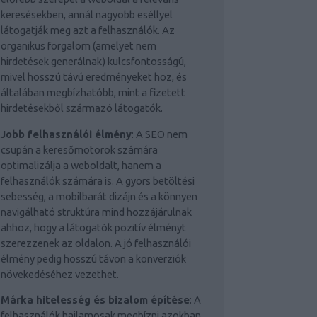
keresésekben, annál nagyobb eséllyel
látogatják meg azt a felhasználók. Az
organikus forgalom (amelyet nem
hirdetések generálnak) kulcsfontosságú,
mivel hosszú távú eredményeket hoz, és
általában megbízhatóbb, mint a fizetett
hirdetésekből származó látogatók.
Jobb felhasználói élmény
: A SEO nem
csupán a keresőmotorok számára
optimalizálja a weboldalt, hanem a
felhasználók számára is. A gyors betöltési
sebesség, a mobilbarát dizájn és a könnyen
navigálható struktúra mind hozzájárulnak
ahhoz, hogy a látogatók pozitív élményt
szerezzenek az oldalon. A jó felhasználói
élmény pedig hosszú távon a konverziók
növekedéséhez vezethet.
Márka hitelesség és bizalom építése
: A
felhasználók hajlamosak megbízni azokban