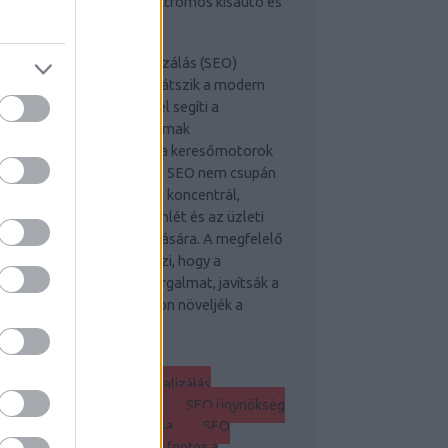
Elektromos kisautó és
gyéb más érdekességek
stratégiai keresőoptimalizálás (SEO)
lcsfontosságú szerepet játszik a modern
gitális marketingben, mivel segíti a
boldalak és online tartalmak
áthatóságának növelését a keresőmotorok
lálati listáján. A stratégiai SEO nem csupán
kulcsszavak használatára koncentrál,
nem az egész online jelenlét és az üzleti
lok szoros összekapcsolására. A megfelelő
O stratégia lehetővé teszi, hogy a
llalkozások növeljék a forgalmat, javítsák a
nverziókat, és végső soron növeljék a
vételeiket.
Keresőoptimalizálás SEO
gynökség
Keresőoptimalizálás
ynökségek és Linképítés
SEO ügynökség
A hatékony linképítés kulcsa
SEO
ynökség Budapest – Miért fontos a