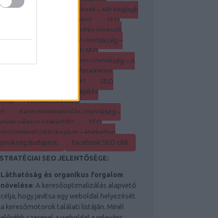
nképítés?
SEO ügynökségek – Mit kínálnak
keresőoptimalizálás területén?
SEO
ynökség Budapest – Linképítés lépésről
pésre
Keresőmarketing ügynökség –
nképítés tippek
Legjobb SEO
szközök
Keresőmarketing ügynökség – A
nképítés előnyei
Keresőmarketing
ynökség – Hogyan működik?
SEO
ynökség – A hatékony linképítés
lcsa
Online marketing
01
Keresőoptimalizálás ügynökség –
gyan válassz szakértőt?
SEO
resőoptimalizálás kisokos – Marketing
gynökség Budapest
Facebook SEO cikk
 STRATÉGIAI SEO JELENTŐSÉGE:
Láthatóság és organikus forgalom
növelése
: A keresőoptimalizálás alapvető
célja, hogy javítsa egy weboldal helyezését
a keresőmotorok találati listáján. Minél
előrébb szerepel a weboldal a releváns