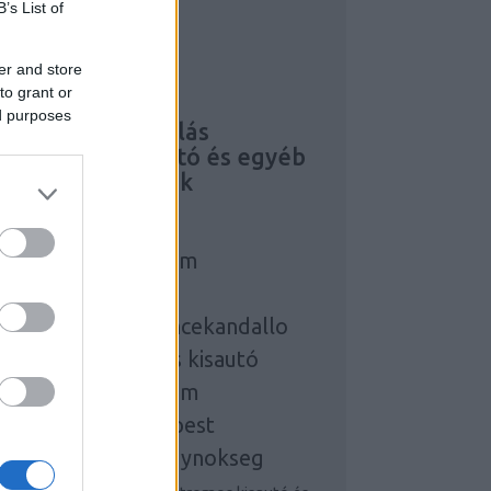
B’s List of
asználtautó
er and store
LEKTROMOS KISAUTÓ
to grant or
tratégiai
ed purposes
eresőoptimalizálás
lektromos
kisautó és egyéb
ás érdekességek
zonyegtakaritas
elahvagyonvedelem
lektromos kisautó
serepkalyhakemencekandallo
egjobb elektromos kisautó
ngolnyelvtanfolyam
utesszerelesbudapest
eresomarketingugynokseg
zonyegtisztitas