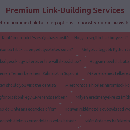
Premium Link-Building Services
lore premium link-building options to boost your online visibil
Konténer rendelés és újrahasznosítás – Hogyan segíthet a környezet?
akoribb hibák az engedélyeztetés során?
Melyek a legjobb Python ta
ségesek egy sikeres online vállalkozáshoz?
Hogyan növeld a búto
einen Termin bei einem Zahnarzt in Sopron?
Mikor érdemes felkeres
en should you visit the dentist?
Miért fontos a hiteles hírforrások k
legfontosabbak egy CRM rendszerben?
Milyen eredményekre számíth
es do OnlyFans agencies offer?
Hogyan reklámozd a gyógyászati w
legjobb élelmiszerrendelési szolgáltatást?
Miért érdemes befektetn