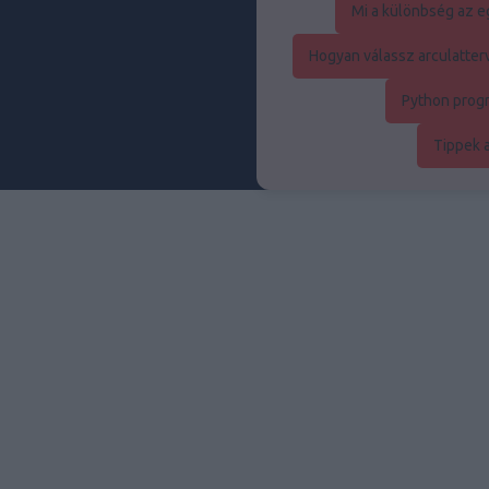
Mi a különbség az eg
Hogyan válassz arculatte
Python prog
Tippek 
Au