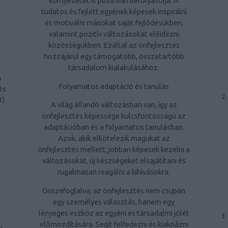
környezetét is pozitívan befolyásolja. A
tudatos és fejlett egyének képesek inspirálni
és motiválni másokat saját fejlődésükben,
valamint pozitív változásokat előidézni
közösségükben. Ezáltal az önfejlesztés
hozzájárul egy támogatóbb, összetartóbb
társadalom kialakulásához.
p
Folyamatos adaptáció és tanulás
és
1
)
A világ állandó változásban van, így az
önfejlesztés képessége kulcsfontosságú az
adaptációban és a folyamatos tanulásban.
Azok, akik elkötelezik magukat az
önfejlesztés mellett, jobban képesek kezelni a
változásokat, új készségeket elsajátítani és
rugalmasan reagálni a kihívásokra.
Összefoglalva, az önfejlesztés nem csupán
egy személyes választás, hanem egy
lényeges eszköz az egyéni és társadalmi jólét
előmozdítására. Segít felfedezni és kiaknázni