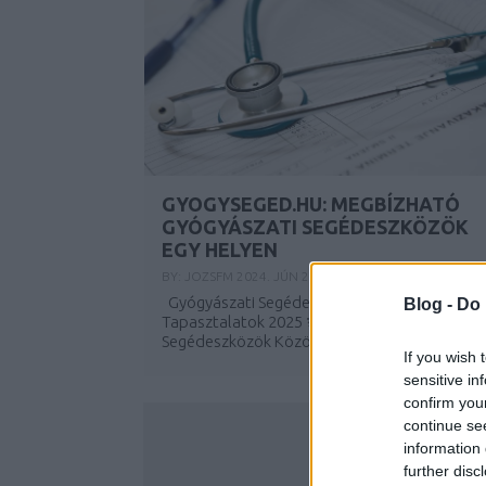
GYOGYSEGED.HU: MEGBÍZHATÓ
GYÓGYÁSZATI SEGÉDESZKÖZÖK
EGY HELYEN
BY:
JOZSFM
2024. JÚN 21.
Gyógyászati Segédeszközök Közösség -
Blog -
Do 
Tapasztalatok 2025 ⚕️ Gyógyászati
Segédeszközök Közösség -...
If you wish 
sensitive in
confirm you
continue se
information 
further disc