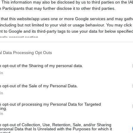
. This information may also be disclosed by us to third parties on the
IA
Mi az önfejlesztés?
h
Participants
that may further disclose it to other third parties.
 that this website/app uses one or more Google services and may gath
E
including but not limited to your visit or usage behaviour. You may click 
Az önfejlesztés egy olyan folyamat, amely
S
 to Google and its third-party tags to use your data for below specifi
során az egyén aktívan törekszik arra, hogy
k
ogle consent section.
jobbá tegye magát különböző
E
aspektusokban, legyen szó szellemi, érzelmi,
m
l Data Processing Opt Outs
fizikai vagy szociális területekről. Ez a
törekvés magában foglalja azokat a
S
o opt-out of the Sharing of my personal data.
tevékenységeket, amelyek hozzájárulnak az
K
egyéni képességek, tudás és jólét
In
e
fejlesztéséhez. Az önfejlesztés nem egy
adott cél elérése, hanem egy életen át tartó
o opt-out of the Sale of my Personal Data.
c
utazás, amely során az egyén folyamatosan
In
l
törekszik arra, hogy kiaknázza saját
to opt-out of processing my Personal Data for Targeted
potenciálját, javítsa életminőségét és
A
ing.
pozitívan befolyásolja környezetét.
In
F
Miért fontos az önfejlesztés?
K
o opt-out of Collection, Use, Retention, Sale, and/or Sharing
ersonal Data that Is Unrelated with the Purposes for which it
S
lected.