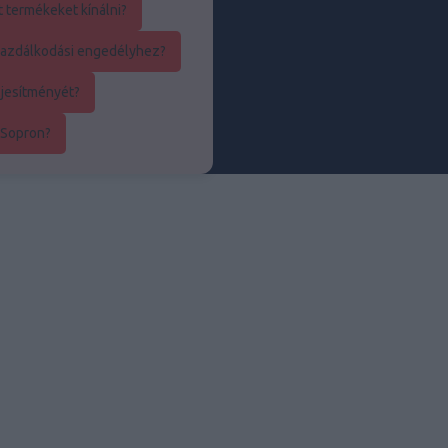
t termékeket kínálni?
kgazdálkodási engedélyhez?
ljesítményét?
 Sopron?
utó