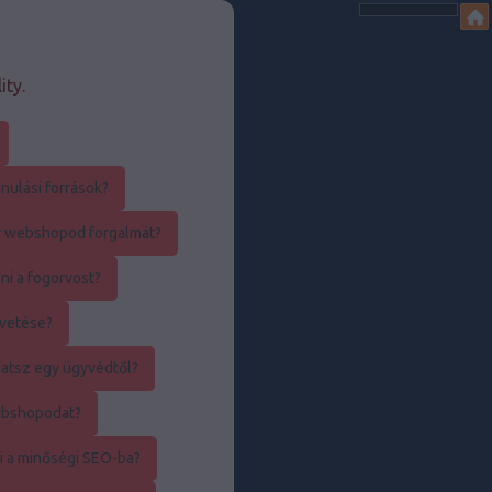
ity.
nulási források?
r webshopod forgalmát?
ni a fogorvost?
övetése?
atsz egy ügyvédtől?
ebshopodat?
i a minőségi SEO-ba?