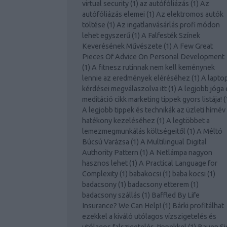
virtual security
(
1
)
az autófóliázás
(
1
)
Az
autófóliázás elemei
(
1
)
Az elektromos autók
töltése
(
1
)
Az ingatlanvásárlás profi módon
lehet egyszerű
(
1
)
A Falfesték Színek
Keverésének Művészete
(
1
)
A Few Great
Pieces Of Advice On Personal Development
(
1
)
A fitnesz rutinnak nem kell keménynek
lennie az eredmények eléréséhez
(
1
)
A lapto
kérdései megválaszolva itt
(
1
)
A legjobb jóga 
meditáció cikk marketing tippek gyors listája!
(
A legjobb tippek és technikák az üzleti hírnév
hatékony kezeléséhez
(
1
)
A legtöbbet a
lemezmegmunkálás költségeitől
(
1
)
A Méltó
Búcsú Varázsa
(
1
)
A Multilingual Digital
Authority Pattern
(
1
)
A Netlámpa nagyon
hasznos lehet
(
1
)
A Practical Language for
Complexity
(
1
)
babakocsi
(
1
)
baba kocsi
(
1
)
badacsony
(
1
)
badacsony etterem
(
1
)
badacsony szállás
(
1
)
Baffled By Life
Insurance? We Can Help!
(
1
)
Bárki profitálhat
ezekkel a kiváló utólagos vízszigetelés és