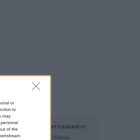
sonal or
ection to
ou may
 personal
UTÓFÓLIA, HASZNÁLTAUTÓ BUDAPEST
out of the
 downstream
ofi autófólia és autóüveg fóliázás,