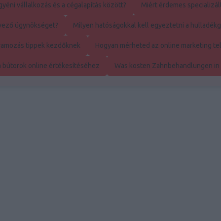
yéni vállalkozás és a cégalapítás között?
Miért érdemes specializál
rvező ügynökséget?
Milyen hatóságokkal kell egyeztetni a hulladé
ramozás tippek kezdőknek
Hogyan mérheted az online marketing te
a bútorok online értékesítéséhez
Was kosten Zahnbehandlungen in
tófólia, használta
Budapest