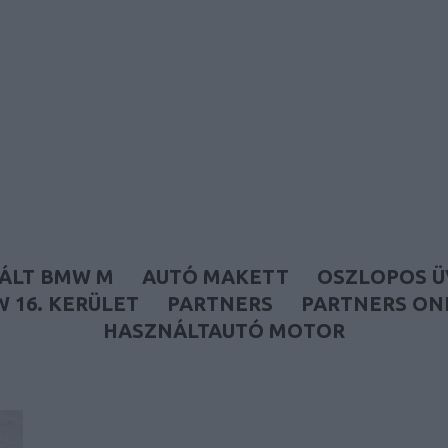
Autófóliázás és használtautó
ÁLT BMW M
AUTÓ MAKETT
OSZLOPOS 
 16. KERÜLET
PARTNERS
PARTNERS ON
HASZNÁLTAUTÓ MOTOR