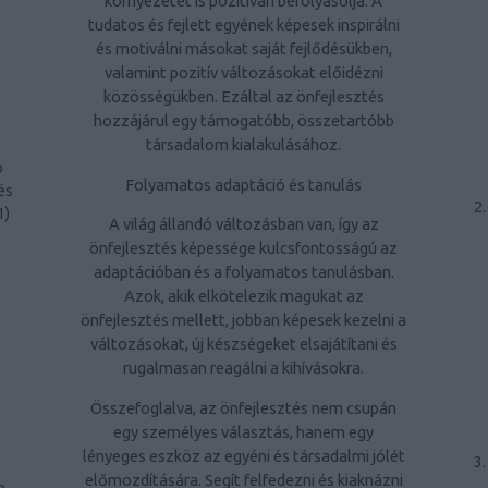
környezetét is pozitívan befolyásolja. A
tudatos és fejlett egyének képesek inspirálni
és motiválni másokat saját fejlődésükben,
valamint pozitív változásokat előidézni
közösségükben. Ezáltal az önfejlesztés
hozzájárul egy támogatóbb, összetartóbb
társadalom kialakulásához.
p
Folyamatos adaptáció és tanulás
és
1
)
A világ állandó változásban van, így az
önfejlesztés képessége kulcsfontosságú az
adaptációban és a folyamatos tanulásban.
Azok, akik elkötelezik magukat az
önfejlesztés mellett, jobban képesek kezelni a
változásokat, új készségeket elsajátítani és
rugalmasan reagálni a kihívásokra.
Összefoglalva, az önfejlesztés nem csupán
egy személyes választás, hanem egy
lényeges eszköz az egyéni és társadalmi jólét
előmozdítására. Segít felfedezni és kiaknázni