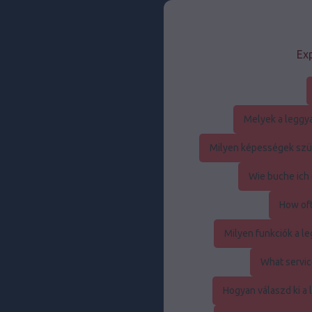
Exp
Melyek a leggy
Milyen képességek szük
Wie buche ich 
How oft
Milyen funkciók a 
What servic
Hogyan válaszd ki a 