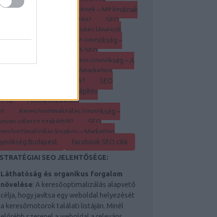
nképítés?
SEO ügynökségek – Mit kínálnak
keresőoptimalizálás területén?
SEO
ynökség Budapest – Linképítés lépésről
pésre
Keresőmarketing ügynökség –
nképítés tippek
Legjobb SEO
szközök
Keresőmarketing ügynökség – A
nképítés előnyei
Keresőmarketing
ynökség – Hogyan működik?
SEO
ynökség – A hatékony linképítés
lcsa
Online marketing
01
Keresőoptimalizálás ügynökség –
gyan válassz szakértőt?
SEO
resőoptimalizálás kisokos – Marketing
gynökség Budapest
Facebook SEO cikk
 STRATÉGIAI SEO JELENTŐSÉGE:
Láthatóság és organikus forgalom
növelése
: A keresőoptimalizálás alapvető
célja, hogy javítsa egy weboldal helyezését
a keresőmotorok találati listáján. Minél
előrébb szerepel a weboldal a releváns