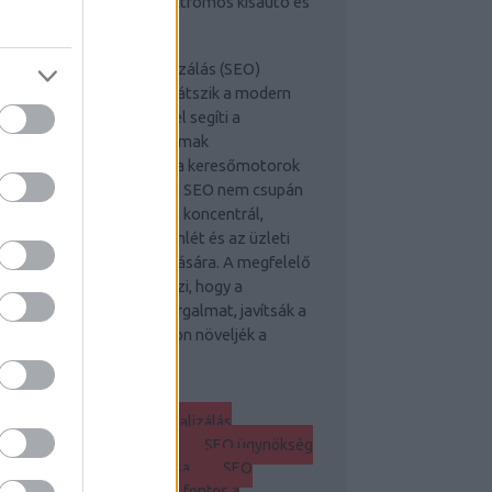
Elektromos kisautó és
gyéb más érdekességek
stratégiai keresőoptimalizálás (SEO)
lcsfontosságú szerepet játszik a modern
gitális marketingben, mivel segíti a
boldalak és online tartalmak
áthatóságának növelését a keresőmotorok
lálati listáján. A stratégiai SEO nem csupán
kulcsszavak használatára koncentrál,
nem az egész online jelenlét és az üzleti
lok szoros összekapcsolására. A megfelelő
O stratégia lehetővé teszi, hogy a
llalkozások növeljék a forgalmat, javítsák a
nverziókat, és végső soron növeljék a
vételeiket.
Keresőoptimalizálás SEO
gynökség
Keresőoptimalizálás
ynökségek és Linképítés
SEO ügynökség
A hatékony linképítés kulcsa
SEO
ynökség Budapest – Miért fontos a