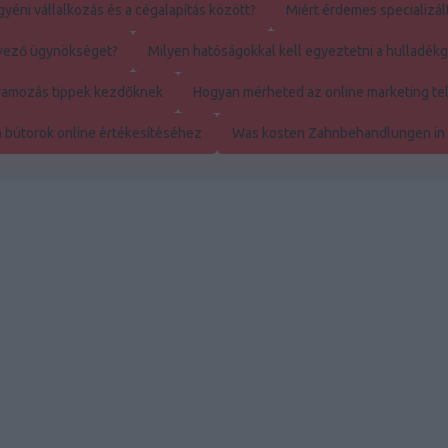
yéni vállalkozás és a cégalapítás között?
Miért érdemes specializál
rvező ügynökséget?
Milyen hatóságokkal kell egyeztetni a hulladé
ramozás tippek kezdőknek
Hogyan mérheted az online marketing te
a bútorok online értékesítéséhez
Was kosten Zahnbehandlungen in
tófólia, használta
Budapest