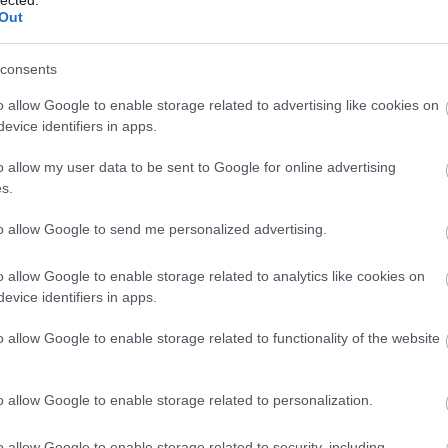
Személyes növekedés és megvalósítás
Out
se
e
Az önfejlesztés alapvetően fontos a
személyes növekedéshez. Segít az
A 
consents
egyéneknek abban, hogy jobban megismerjék
ku
önmagukat, felismerjék és fejlesszék
o allow Google to enable storage related to advertising like cookies on
e
di
evice identifiers in apps.
képességeiket, valamint megvalósítsák saját
we
céljaikat és álmaikat. Ez a folyamat lehetővé
l
o allow my user data to be sent to Google for online advertising
teszi számukra, hogy túllépjenek korlátaikon
ta
s.
és elérjék azt a szintet, amire mindig is
a 
t
vágytak, legyen az akár karrierbeli előrelépés,
ha
to allow Google to send me personalized advertising.
személyes kapcsolatok javítása vagy
cé
egészségesebb életmód kialakítása.
SE
 2
o allow Google to enable storage related to analytics like cookies on
vá
Jobb döntéshozatal és problémamegoldás
evice identifiers in apps.
ko
1
)
be
Az önfejlesztéssel együtt járó tudatosság és
o allow Google to enable storage related to functionality of the website
önismeret javítja a döntéshozatali
képességeket. Az egyének képesek lesznek
za
ü
jobban felmérni saját érzéseiket,
o allow Google to enable storage related to personalization.
Üg
gondolataikat és motivációikat, ami lehetővé
– 
teszi számukra, hogy informáltabb és
o allow Google to enable storage related to security, including
üg