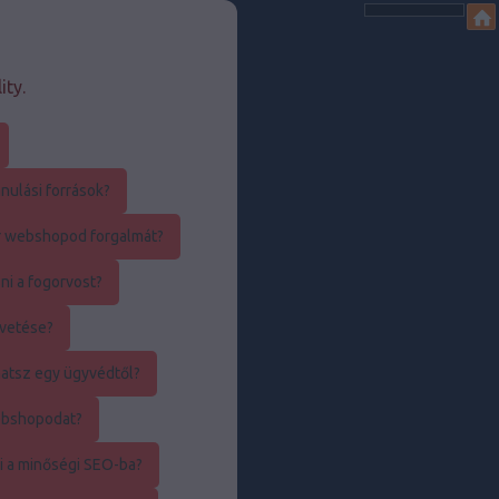
ity.
nulási források?
r webshopod forgalmát?
ni a fogorvost?
övetése?
atsz egy ügyvédtől?
ebshopodat?
i a minőségi SEO-ba?