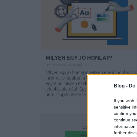
MILYEN EGY JÓ HONLAP?
BY:
JOZSFM
2024. MÁJ 27.
Milyen egy jó honlap? Milyen egy jó honlap? A
internet világában a honlapok jelentősége
egyre nő, hiszen ezek szolgálnak a digitális
Blog -
Do 
jelenlét alapjául. Egy jól megtervezett honlap
nem csupán esztétikai élményt nyújt, hanem..
If you wish 
sensitive in
confirm you
continue se
information 
Our Partners
further disc
Konténer rendelés és