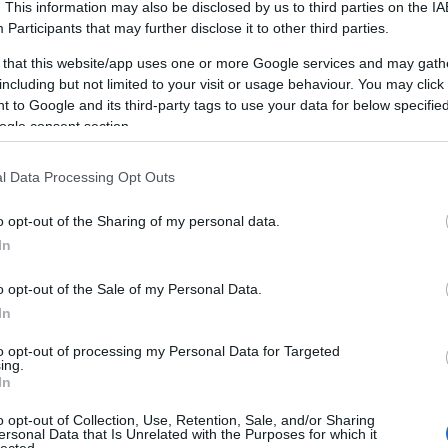
. This information may also be disclosed by us to third parties on the
IA
Mi az önfejlesztés?
h
Participants
that may further disclose it to other third parties.
 that this website/app uses one or more Google services and may gath
E
including but not limited to your visit or usage behaviour. You may click 
Az önfejlesztés egy olyan folyamat, amely
S
 to Google and its third-party tags to use your data for below specifi
során az egyén aktívan törekszik arra, hogy
k
ogle consent section.
jobbá tegye magát különböző
E
aspektusokban, legyen szó szellemi, érzelmi,
m
l Data Processing Opt Outs
fizikai vagy szociális területekről. Ez a
törekvés magában foglalja azokat a
S
o opt-out of the Sharing of my personal data.
tevékenységeket, amelyek hozzájárulnak az
K
egyéni képességek, tudás és jólét
In
e
fejlesztéséhez. Az önfejlesztés nem egy
adott cél elérése, hanem egy életen át tartó
o opt-out of the Sale of my Personal Data.
c
utazás, amely során az egyén folyamatosan
In
l
törekszik arra, hogy kiaknázza saját
to opt-out of processing my Personal Data for Targeted
potenciálját, javítsa életminőségét és
A
ing.
pozitívan befolyásolja környezetét.
In
F
Miért fontos az önfejlesztés?
K
o opt-out of Collection, Use, Retention, Sale, and/or Sharing
ersonal Data that Is Unrelated with the Purposes for which it
S
lected.