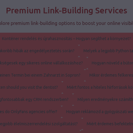
Premium Link-Building Services
lore premium link-building options to boost your online visibil
Konténer rendelés és újrahasznosítás – Hogyan segíthet a környezet?
akoribb hibák az engedélyeztetés során?
Melyek a legjobb Python ta
ségesek egy sikeres online vállalkozáshoz?
Hogyan növeld a búto
einen Termin bei einem Zahnarzt in Sopron?
Mikor érdemes felkeres
en should you visit the dentist?
Miért fontos a hiteles hírforrások k
legfontosabbak egy CRM rendszerben?
Milyen eredményekre számíth
es do OnlyFans agencies offer?
Hogyan reklámozd a gyógyászati w
legjobb élelmiszerrendelési szolgáltatást?
Miért érdemes befektetn