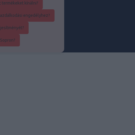
t termékeket kínálni?
kgazdálkodási engedélyhez?
ljesítményét?
 Sopron?
utó