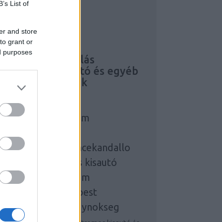
B’s List of
asználtautó
er and store
LEKTROMOS KISAUTÓ
to grant or
tratégiai
ed purposes
eresőoptimalizálás
lektromos
kisautó és egyéb
ás érdekességek
zonyegtakaritas
elahvagyonvedelem
lektromos kisautó
serepkalyhakemencekandallo
egjobb elektromos kisautó
ngolnyelvtanfolyam
utesszerelesbudapest
eresomarketingugynokseg
zonyegtisztitas