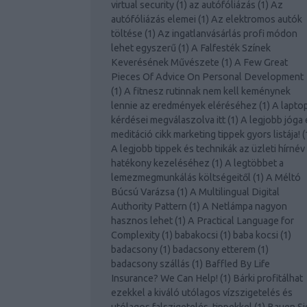
virtual security
(
1
)
az autófóliázás
(
1
)
Az
autófóliázás elemei
(
1
)
Az elektromos autók
töltése
(
1
)
Az ingatlanvásárlás profi módon
lehet egyszerű
(
1
)
A Falfesték Színek
Keverésének Művészete
(
1
)
A Few Great
Pieces Of Advice On Personal Development
(
1
)
A fitnesz rutinnak nem kell keménynek
lennie az eredmények eléréséhez
(
1
)
A lapto
kérdései megválaszolva itt
(
1
)
A legjobb jóga 
meditáció cikk marketing tippek gyors listája!
(
A legjobb tippek és technikák az üzleti hírnév
hatékony kezeléséhez
(
1
)
A legtöbbet a
lemezmegmunkálás költségeitől
(
1
)
A Méltó
Búcsú Varázsa
(
1
)
A Multilingual Digital
Authority Pattern
(
1
)
A Netlámpa nagyon
hasznos lehet
(
1
)
A Practical Language for
Complexity
(
1
)
babakocsi
(
1
)
baba kocsi
(
1
)
badacsony
(
1
)
badacsony etterem
(
1
)
badacsony szállás
(
1
)
Baffled By Life
Insurance? We Can Help!
(
1
)
Bárki profitálhat
ezekkel a kiváló utólagos vízszigetelés és