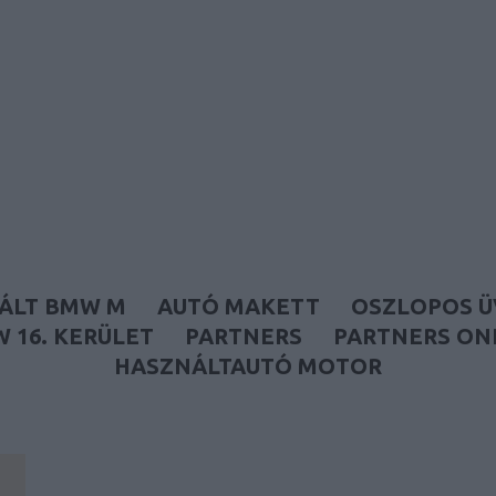
Autófóliázás és használtautó
ÁLT BMW M
AUTÓ MAKETT
OSZLOPOS 
 16. KERÜLET
PARTNERS
PARTNERS ON
HASZNÁLTAUTÓ MOTOR