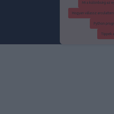
Mi a különbség az eg
Hogyan válassz arculatte
Python prog
Tippek 
Au