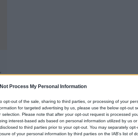
z
Not Process My Personal Information
.
to opt-out of the sale, sharing to third parties, or processing of your per
formation for targeted advertising by us, please use the below opt-out s
r selection. Please note that after your opt-out request is processed y
eing interest-based ads based on personal information utilized by us or
TERMÉSZETGYÓGYÁSZ BUDAPEST 2. ÉS
A
disclosed to third parties prior to your opt-out. You may separately opt-
13. KERÜLET, AUTÓFELSZERELÉS
losure of your personal information by third parties on the IAB’s list of
WEBÁRUHÁZ, JÓGA KEZDŐKNEK
Pr