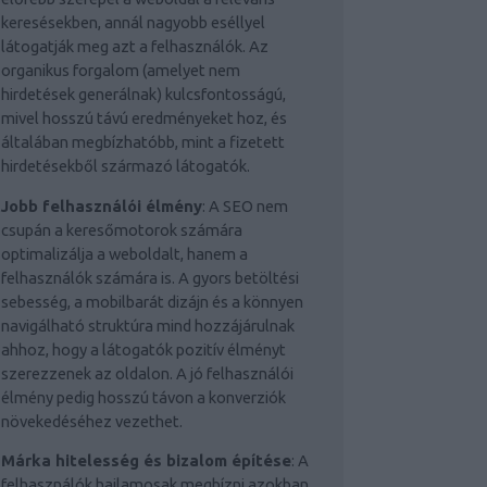
keresésekben, annál nagyobb eséllyel
látogatják meg azt a felhasználók. Az
organikus forgalom (amelyet nem
hirdetések generálnak) kulcsfontosságú,
mivel hosszú távú eredményeket hoz, és
általában megbízhatóbb, mint a fizetett
hirdetésekből származó látogatók.
Jobb felhasználói élmény
: A SEO nem
csupán a keresőmotorok számára
optimalizálja a weboldalt, hanem a
felhasználók számára is. A gyors betöltési
sebesség, a mobilbarát dizájn és a könnyen
navigálható struktúra mind hozzájárulnak
ahhoz, hogy a látogatók pozitív élményt
szerezzenek az oldalon. A jó felhasználói
élmény pedig hosszú távon a konverziók
növekedéséhez vezethet.
Márka hitelesség és bizalom építése
: A
felhasználók hajlamosak megbízni azokban