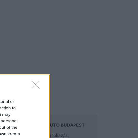
sonal or
ection to
ou may
 personal
UTÓFÓLIA, HASZNÁLTAUTÓ BUDAPEST
out of the
 downstream
ofi autófólia és autóüveg fóliázás,