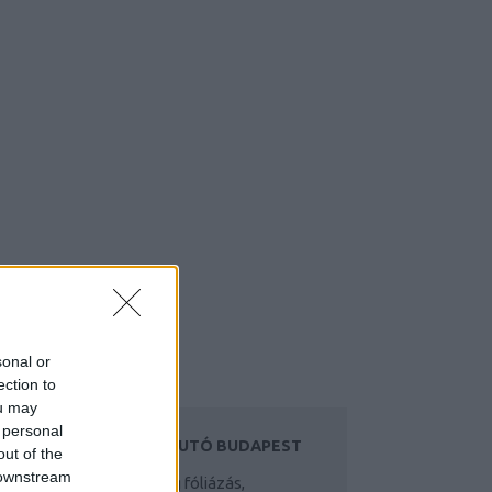
sonal or
ection to
ou may
 personal
UTÓFÓLIA, HASZNÁLTAUTÓ BUDAPEST
out of the
 downstream
ofi autófólia és autóüveg fóliázás,