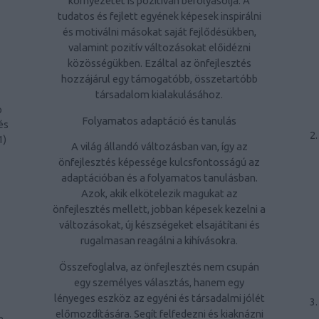
környezetét is pozitívan befolyásolja. A
tudatos és fejlett egyének képesek inspirálni
és motiválni másokat saját fejlődésükben,
valamint pozitív változásokat előidézni
közösségükben. Ezáltal az önfejlesztés
hozzájárul egy támogatóbb, összetartóbb
társadalom kialakulásához.
p
Folyamatos adaptáció és tanulás
és
1
)
A világ állandó változásban van, így az
önfejlesztés képessége kulcsfontosságú az
adaptációban és a folyamatos tanulásban.
Azok, akik elkötelezik magukat az
önfejlesztés mellett, jobban képesek kezelni a
változásokat, új készségeket elsajátítani és
rugalmasan reagálni a kihívásokra.
Összefoglalva, az önfejlesztés nem csupán
egy személyes választás, hanem egy
lényeges eszköz az egyéni és társadalmi jólét
előmozdítására. Segít felfedezni és kiaknázni