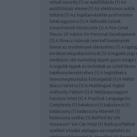
virtual security
(
1
)
az autófóliázás
(
1
)
Az
autófóliázás elemei
(
1
)
Az elektromos autók
töltése
(
1
)
Az ingatlanvásárlás profi módon
lehet egyszerű
(
1
)
A Falfesték Színek
Keverésének Művészete
(
1
)
A Few Great
Pieces Of Advice On Personal Development
(
1
)
A fitnesz rutinnak nem kell keménynek
lennie az eredmények eléréséhez
(
1
)
A lapto
kérdései megválaszolva itt
(
1
)
A legjobb jóga 
meditáció cikk marketing tippek gyors listája!
(
A legjobb tippek és technikák az üzleti hírnév
hatékony kezeléséhez
(
1
)
A legtöbbet a
lemezmegmunkálás költségeitől
(
1
)
A Méltó
Búcsú Varázsa
(
1
)
A Multilingual Digital
Authority Pattern
(
1
)
A Netlámpa nagyon
hasznos lehet
(
1
)
A Practical Language for
Complexity
(
1
)
babakocsi
(
1
)
baba kocsi
(
1
)
badacsony
(
1
)
badacsony etterem
(
1
)
badacsony szállás
(
1
)
Baffled By Life
Insurance? We Can Help!
(
1
)
Bárki profitálhat
ezekkel a kiváló utólagos vízszigetelés és