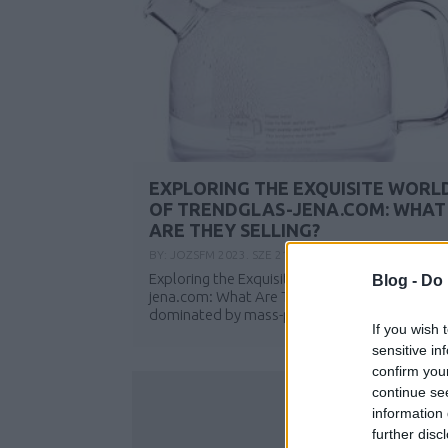
EXPLORING THE EXQUISITE WORL
OF TRENDGLAS-JENA.COM: WHAT
ARE THEY SELLING?
BY:
JOZSFM
2023. SZE 21.
Exploring the Exquisite World of Trendglas-
Blog -
Do 
jena.com: What Are They Selling? In a world
dominated by mass-produced and...
If you wish 
sensitive in
confirm you
continue se
information 
further disc