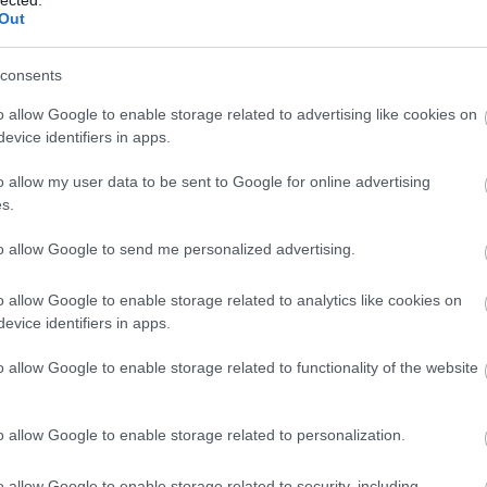
Személyes növekedés és megvalósítás
Out
se
e
Az önfejlesztés alapvetően fontos a
személyes növekedéshez. Segít az
A 
consents
egyéneknek abban, hogy jobban megismerjék
ku
önmagukat, felismerjék és fejlesszék
o allow Google to enable storage related to advertising like cookies on
e
di
evice identifiers in apps.
képességeiket, valamint megvalósítsák saját
we
céljaikat és álmaikat. Ez a folyamat lehetővé
l
o allow my user data to be sent to Google for online advertising
teszi számukra, hogy túllépjenek korlátaikon
ta
s.
és elérjék azt a szintet, amire mindig is
a 
t
vágytak, legyen az akár karrierbeli előrelépés,
ha
to allow Google to send me personalized advertising.
személyes kapcsolatok javítása vagy
cé
egészségesebb életmód kialakítása.
SE
 2
o allow Google to enable storage related to analytics like cookies on
vá
Jobb döntéshozatal és problémamegoldás
evice identifiers in apps.
ko
1
)
be
Az önfejlesztéssel együtt járó tudatosság és
o allow Google to enable storage related to functionality of the website
önismeret javítja a döntéshozatali
képességeket. Az egyének képesek lesznek
za
ü
jobban felmérni saját érzéseiket,
o allow Google to enable storage related to personalization.
Üg
gondolataikat és motivációikat, ami lehetővé
– 
teszi számukra, hogy informáltabb és
o allow Google to enable storage related to security, including
üg