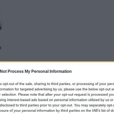
D
Not Process My Personal Information
to opt-out of the sale, sharing to third parties, or processing of your per
formation for targeted advertising by us, please use the below opt-out s
r selection. Please note that after your opt-out request is processed y
eing interest-based ads based on personal information utilized by us or
TERMÉSZETGYÓGYÁSZ BUDAPEST 2. ÉS
A
disclosed to third parties prior to your opt-out. You may separately opt-
13. KERÜLET, AUTÓFELSZERELÉS
losure of your personal information by third parties on the IAB’s list of
WEBÁRUHÁZ, JÓGA KEZDŐKNEK
Pr