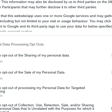
. This information may also be disclosed by us to third parties on the
IA
Mi az önfejlesztés?
h
Participants
that may further disclose it to other third parties.
 that this website/app uses one or more Google services and may gath
E
including but not limited to your visit or usage behaviour. You may click 
Az önfejlesztés egy olyan folyamat, amely
S
 to Google and its third-party tags to use your data for below specifi
során az egyén aktívan törekszik arra, hogy
k
ogle consent section.
jobbá tegye magát különböző
E
aspektusokban, legyen szó szellemi, érzelmi,
m
l Data Processing Opt Outs
fizikai vagy szociális területekről. Ez a
törekvés magában foglalja azokat a
S
o opt-out of the Sharing of my personal data.
tevékenységeket, amelyek hozzájárulnak az
K
egyéni képességek, tudás és jólét
In
e
fejlesztéséhez. Az önfejlesztés nem egy
adott cél elérése, hanem egy életen át tartó
o opt-out of the Sale of my Personal Data.
c
utazás, amely során az egyén folyamatosan
In
l
törekszik arra, hogy kiaknázza saját
to opt-out of processing my Personal Data for Targeted
potenciálját, javítsa életminőségét és
A
ing.
pozitívan befolyásolja környezetét.
In
F
Miért fontos az önfejlesztés?
K
o opt-out of Collection, Use, Retention, Sale, and/or Sharing
ersonal Data that Is Unrelated with the Purposes for which it
S
lected.