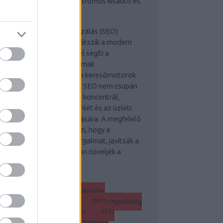
Elektromos kisautó és
gyéb más érdekességek
stratégiai keresőoptimalizálás (SEO)
lcsfontosságú szerepet játszik a modern
gitális marketingben, mivel segíti a
boldalak és online tartalmak
áthatóságának növelését a keresőmotorok
lálati listáján. A stratégiai SEO nem csupán
kulcsszavak használatára koncentrál,
nem az egész online jelenlét és az üzleti
lok szoros összekapcsolására. A megfelelő
O stratégia lehetővé teszi, hogy a
llalkozások növeljék a forgalmat, javítsák a
nverziókat, és végső soron növeljék a
vételeiket.
Keresőoptimalizálás SEO
gynökség
Keresőoptimalizálás
ynökségek és Linképítés
SEO ügynökség
A hatékony linképítés kulcsa
SEO
ynökség Budapest – Miért fontos a