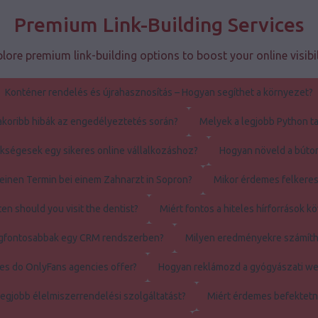
Premium Link-Building Services
lore premium link-building options to boost your online visibil
Konténer rendelés és újrahasznosítás – Hogyan segíthet a környezet?
akoribb hibák az engedélyeztetés során?
Melyek a legjobb Python ta
ségesek egy sikeres online vállalkozáshoz?
Hogyan növeld a búto
einen Termin bei einem Zahnarzt in Sopron?
Mikor érdemes felkeres
en should you visit the dentist?
Miért fontos a hiteles hírforrások k
legfontosabbak egy CRM rendszerben?
Milyen eredményekre számíth
es do OnlyFans agencies offer?
Hogyan reklámozd a gyógyászati w
legjobb élelmiszerrendelési szolgáltatást?
Miért érdemes befektetn