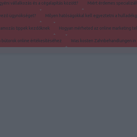
yéni vállalkozás és a cégalapítás között?
Miért érdemes specializál
rvező ügynökséget?
Milyen hatóságokkal kell egyeztetni a hulladé
ramozás tippek kezdőknek
Hogyan mérheted az online marketing te
a bútorok online értékesítéséhez
Was kosten Zahnbehandlungen in
tófólia, használta
Budapest