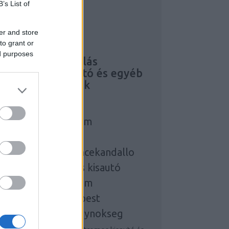
B’s List of
asználtautó
er and store
LEKTROMOS KISAUTÓ
to grant or
tratégiai
ed purposes
eresőoptimalizálás
lektromos
kisautó és egyéb
ás érdekességek
zonyegtakaritas
elahvagyonvedelem
lektromos kisautó
serepkalyhakemencekandallo
egjobb elektromos kisautó
ngolnyelvtanfolyam
utesszerelesbudapest
eresomarketingugynokseg
zonyegtisztitas