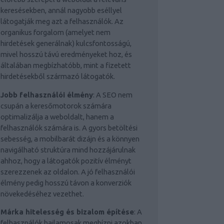
keresésekben, annál nagyobb eséllyel
látogatják meg azt a felhasználók. Az
organikus forgalom (amelyet nem
hirdetések generálnak) kulcsfontosságú,
mivel hosszú távú eredményeket hoz, és
általában megbízhatóbb, mint a fizetett
hirdetésekből származó látogatók.
Jobb felhasználói élmény
: A SEO nem
csupán a keresőmotorok számára
optimalizálja a weboldalt, hanem a
felhasználók számára is. A gyors betöltési
sebesség, a mobilbarát dizájn és a könnyen
navigálható struktúra mind hozzájárulnak
ahhoz, hogy a látogatók pozitív élményt
szerezzenek az oldalon. A jó felhasználói
élmény pedig hosszú távon a konverziók
növekedéséhez vezethet.
Márka hitelesség és bizalom építése
: A
felhasználók hajlamosak megbízni azokban