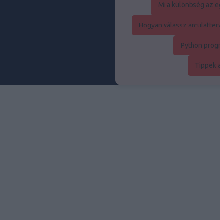
Mi a különbség az eg
Hogyan válassz arculatte
Python prog
Tippek 
Au