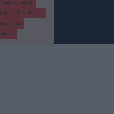
t termékeket kínálni?
kgazdálkodási engedélyhez?
ljesítményét?
 Sopron?
utó