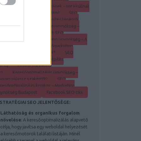
nképítés?
SEO ügynökségek – Mit kínálnak
keresőoptimalizálás területén?
SEO
ynökség Budapest – Linképítés lépésről
pésre
Keresőmarketing ügynökség –
nképítés tippek
Legjobb SEO
szközök
Keresőmarketing ügynökség – A
nképítés előnyei
Keresőmarketing
ynökség – Hogyan működik?
SEO
ynökség – A hatékony linképítés
lcsa
Online marketing
01
Keresőoptimalizálás ügynökség –
gyan válassz szakértőt?
SEO
resőoptimalizálás kisokos – Marketing
gynökség Budapest
Facebook SEO cikk
 STRATÉGIAI SEO JELENTŐSÉGE:
Láthatóság és organikus forgalom
növelése
: A keresőoptimalizálás alapvető
célja, hogy javítsa egy weboldal helyezését
a keresőmotorok találati listáján. Minél
előrébb szerepel a weboldal a releváns