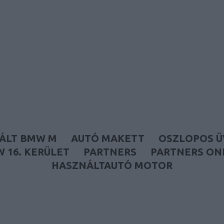
Autófóliázás és használtautó
ÁLT BMW M
AUTÓ MAKETT
OSZLOPOS 
 16. KERÜLET
PARTNERS
PARTNERS ON
HASZNÁLTAUTÓ MOTOR