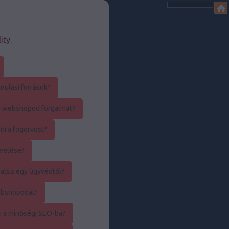
ity.
nulási források?
r webshopod forgalmát?
ni a fogorvost?
övetése?
atsz egy ügyvédtől?
ebshopodat?
i a minőségi SEO-ba?