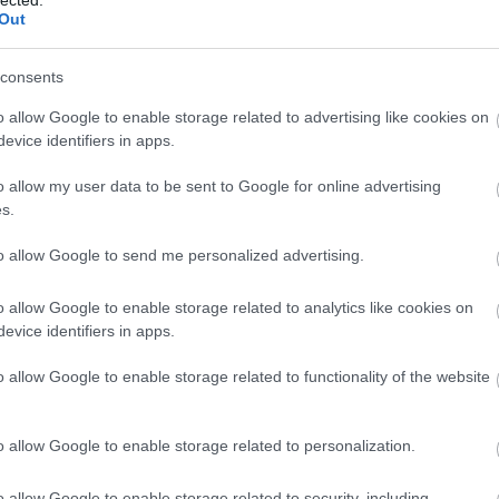
Out
ATÓIPARBAN:
consents
o allow Google to enable storage related to advertising like cookies on
ZEMÉLYRE
evice identifiers in apps.
o allow my user data to be sent to Google for online advertising
s.
ÁNYAI
to allow Google to send me personalized advertising.
o allow Google to enable storage related to analytics like cookies on
evice identifiers in apps.
 olvasás
o allow Google to enable storage related to functionality of the website
o allow Google to enable storage related to personalization.
hete nem nyitottad meg a Netflixet,
o allow Google to enable storage related to security, including