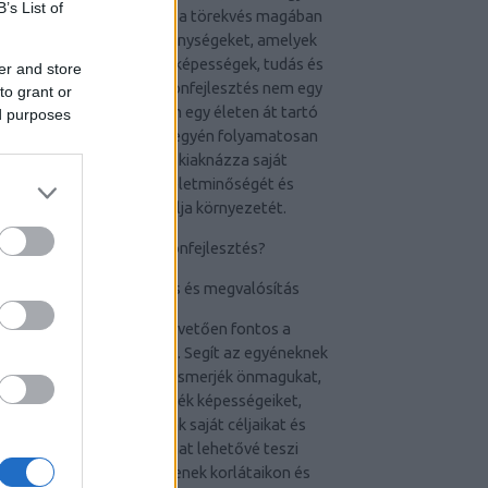
B’s List of
szociális területekről. Ez a törekvés magában
foglalja azokat a tevékenységeket, amelyek
hozzájárulnak az egyéni képességek, tudás és
er and store
jólét fejlesztéséhez. Az önfejlesztés nem egy
to grant or
adott cél elérése, hanem egy életen át tartó
ed purposes
utazás, amely során az egyén folyamatosan
törekszik arra, hogy kiaknázza saját
potenciálját, javítsa életminőségét és
pozitívan befolyásolja környezetét.
Miért fontos az önfejlesztés?
Személyes növekedés és megvalósítás
Az önfejlesztés alapvetően fontos a
személyes növekedéshez. Segít az egyéneknek
abban, hogy jobban megismerjék önmagukat,
felismerjék és fejlesszék képességeiket,
valamint megvalósítsák saját céljaikat és
álmaikat. Ez a folyamat lehetővé teszi
számukra, hogy túllépjenek korlátaikon és