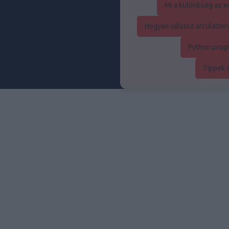
Mi a különbség az eg
Hogyan válassz arculatte
Python prog
Tippek 
Au