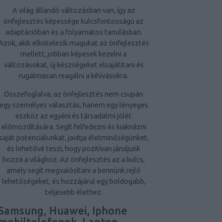
A világ állandó változásban van, így az
önfejlesztés képessége kulcsfontosságú az
adaptációban és a folyamatos tanulásban.
Azok, akik elkötelezik magukat az önfejlesztés
mellett, jobban képesek kezelni a
változásokat, új készségeket elsajátítani és
rugalmasan reagálni a kihívásokra.
Összefoglalva, az önfejlesztés nem csupán
egy személyes választás, hanem egy lényeges
eszköz az egyéni és társadalmi jólét
előmozdítására. Segít felfedezni és kiaknázni
saját potenciálunkat, javítja életminőségünket,
és lehetővé teszi, hogy pozitívan járuljunk
hozzá a világhoz. Az önfejlesztés az a kulcs,
amely segít megvalósítani a bennünk rejlő
lehetőségeket, és hozzájárul egy boldogabb,
teljesebb élethez.
Samsung, Huawei, Iphone
mobiltelefonok, Laptop,