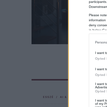
participants
Downstream 
Please note
information 
deny consent
in below Go
Persona
I want t
Opted 
I want t
Opted 
I want 
Advertis
Opted 
ESSZÉ / AI & E-MAIL MARKETING
I want t
of my P
was col