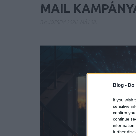
MAIL KAMPÁNY
BY:
JOZSFM
2026. MÁJ 08.
Blog -
Do 
If you wish 
sensitive in
confirm you
continue se
information 
further disc