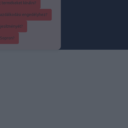
t termékeket kínálni?
kgazdálkodási engedélyhez?
ljesítményét?
 Sopron?
utó