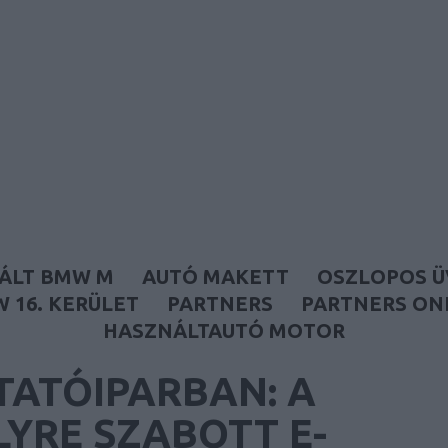
Autófóliázás és használtautó
ÁLT BMW M
AUTÓ MAKETT
OSZLOPOS 
 16. KERÜLET
PARTNERS
PARTNERS ON
HASZNÁLTAUTÓ MOTOR
TATÓIPARBAN: A
LYRE SZABOTT E-