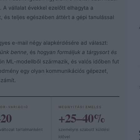
A vállalat évekkel ezelőtt elhagyta a
, és teljes egészében áttért a gépi tanulással
gyes e-mail négy alapkérdésére ad választ:
dünk benne
, és
hogyan formáljuk a tárgysort és
ön ML-modellből származik, és valós időben fut
eredmény egy olyan kommunikációs gépezet,
zámít.
OR-VARIÁCIÓ
MEGNYITÁSI EMELÉS
–20
+25–40%
 változat tartalmanként
személyre szabott küldési
idővel