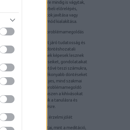
elérjék azt a szintet, amire mindig is vágytak,
legyen az akár karrierbeli előrelépés,
személyes kapcsolatok javítása vagy
egészségesebb életmód kialakítása.
Jobb döntéshozatal és problémamegoldás
Az önfejlesztéssel együtt járó tudatosság és
önismeret javítja a döntéshozatali
képességeket. Az egyének képesek lesznek
jobban felmérni saját érzéseiket, gondolataikat
és motivációikat, ami lehetővé teszi számukra,
hogy informáltabb és hatékonyabb döntéseket
hozzanak mind személyes, mind szakmai
életükben. Emellett a problémamegoldó
képességük is fejlődik, hiszen a kihívásokat
lehetőségként kezelik a tanulásra és
növekedésre.
Stresszkezelés és érzelmi jólét
Az önfejlesztés gyakorlatai, mint a meditáció,