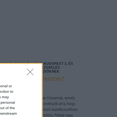
TERMÉSZETGYÓGYÁSZ BUDAPEST 2. ÉS
13. KERÜLET, AUTÓFELSZERELÉS
WEBÁRUHÁZ, JÓGA KEZDŐKNEK
Mi az önfejlesztés?
sonal or
ection to
ou may
Az önfejlesztés egy olyan folyamat, amely
 personal
során az egyén aktívan törekszik arra, hogy
out of the
jobbá tegye magát különböző aspektusokban,
 downstream
legyen szó szellemi, érzelmi, fizikai vagy