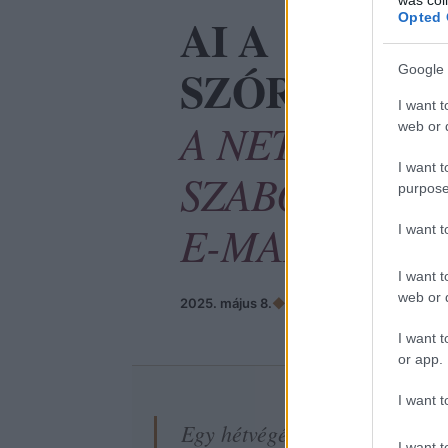
AI A
Opted 
SZÓRAKOZT
Google 
I want t
A NETFLIX S
web or d
I want t
SZABOTT
purpose
E-MAIL KAMP
I want 
I want t
web or d
2025. május 8.
◆
Szerkesztőség
◆
~10 perc
I want t
or app.
I want t
Egy hétvégén, miután már két 
I want t