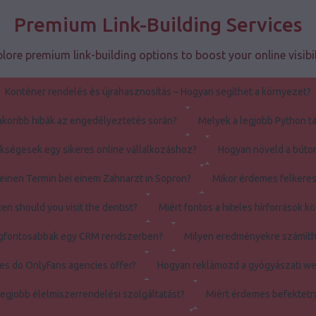
Premium Link-Building Services
lore premium link-building options to boost your online visibil
Konténer rendelés és újrahasznosítás – Hogyan segíthet a környezet?
akoribb hibák az engedélyeztetés során?
Melyek a legjobb Python ta
ségesek egy sikeres online vállalkozáshoz?
Hogyan növeld a búto
einen Termin bei einem Zahnarzt in Sopron?
Mikor érdemes felkeres
en should you visit the dentist?
Miért fontos a hiteles hírforrások k
legfontosabbak egy CRM rendszerben?
Milyen eredményekre számíth
es do OnlyFans agencies offer?
Hogyan reklámozd a gyógyászati w
legjobb élelmiszerrendelési szolgáltatást?
Miért érdemes befektetn