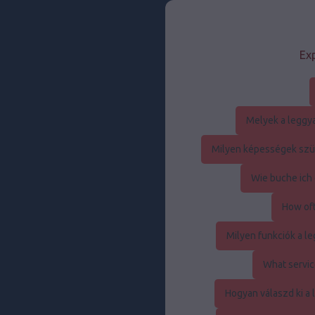
Exp
Melyek a leggy
Milyen képességek szük
Wie buche ich 
How oft
Milyen funkciók a 
What servic
Hogyan válaszd ki a 