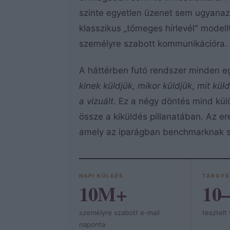
szinte egyetlen üzenet sem ugyanaz. 
klasszikus „tömeges hírlevél" modellt
személyre szabott kommunikációra.
A háttérben futó rendszer minden e
kinek küldjük
,
mikor küldjük
,
mit kül
a vizuált
. Ez a négy döntés mind kül
össze a kiküldés pillanatában. Az 
amely az iparágban benchmarknak s
NAPI KÜLDÉS
TÁRGYS
10M+
10
személyre szabott e-mail
tesztelt
naponta