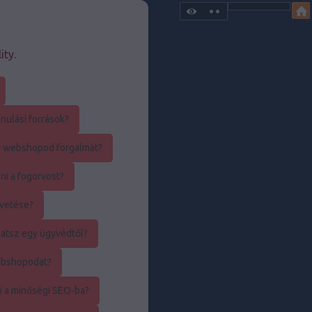
ity.
nulási források?
r webshopod forgalmát?
ni a fogorvost?
övetése?
atsz egy ügyvédtől?
ebshopodat?
i a minőségi SEO-ba?