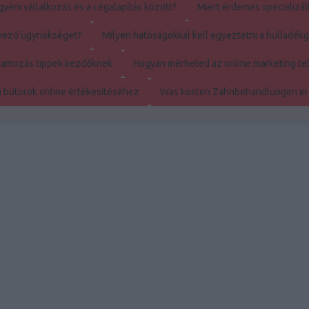
yéni vállalkozás és a cégalapítás között?
Miért érdemes specializál
rvező ügynökséget?
Milyen hatóságokkal kell egyeztetni a hulladé
ramozás tippek kezdőknek
Hogyan mérheted az online marketing te
a bútorok online értékesítéséhez
Was kosten Zahnbehandlungen in
tófólia, használta
Budapest