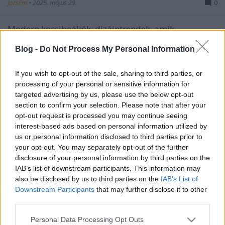
JozsFm
•
2025. május 29.
0
Modern kocsibeállók: dizájntrendek, amik
lenyűgöznek A kocsibeállók napjainkban már nem
Blog -
Do Not Process My Personal Information
csupán praktikus parkolóhelyek, hanem az otthonok
egyik legfontosabb esztétikai és funkcionális
elemeivé váltak. A modern kocsibeálló nemcsak az
If you wish to opt-out of the sale, sharing to third parties, or
autók védelmét szolgálja, hanem a ház külső
processing of your personal or sensitive information for
megjelenését is…
targeted advertising by us, please use the below opt-out
section to confirm your selection. Please note that after your
opt-out request is processed you may continue seeing
interest-based ads based on personal information utilized by
us or personal information disclosed to third parties prior to
your opt-out. You may separately opt-out of the further
disclosure of your personal information by third parties on the
IAB’s list of downstream participants. This information may
also be disclosed by us to third parties on the
IAB’s List of
Downstream Participants
that may further disclose it to other
third parties.
Please note that this website/app uses one or more Google
Personal Data Processing Opt Outs