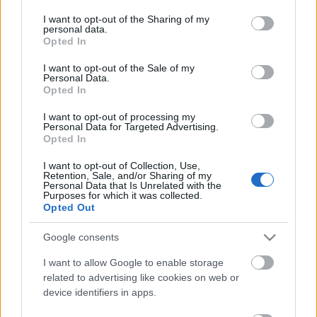
services and may gather and store information including but
not limited to your visit or usage behaviour. You may click to
I want to opt-out of the Sharing of my
personal data.
grant or deny consent to Google and its third-party tags to
Opted In
use your data for below specified purposes in below Google
Google Ads A/B Tesztelés: Hogyan
consent section.
I want to opt-out of the Sale of my
Personal Data.
Optimalizáld Hirdetéseid és Landing
Opted In
Oldalaid Adatok Alapján?
I want to opt-out of processing my
Personal Data for Targeted Advertising.
JozsFm
•
2025. május 20.
0
Opted In
I want to opt-out of Collection, Use,
Google Ads A/B Tesztelés: Hogyan Optimalizáld
Retention, Sale, and/or Sharing of my
Hirdetéseid és Landing Oldalaid Adatok Alapján? A
Personal Data that Is Unrelated with the
Purposes for which it was collected.
digitális marketing világában a hatékonyság kulcsa
Opted Out
az adatokban rejlik. A vállalkozások egyre nagyobb
összegeket költenek Google Ads hirdetésekre, de
Google consents
csak kevesen használják ki az egyik legnagyobb…
I want to allow Google to enable storage
related to advertising like cookies on web or
device identifiers in apps.