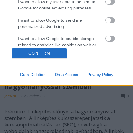
I want to allow my user data to be sent to
Google for online advertising purposes.
I want to allow Google to send me
personalized advertising.
I want to allow Google to enable storage
related to analytics like cookies on web or
device identifiers in apps.
CONFIRM
I want to allow Google to enable storage
related to functionality of the website or app.
Data Deletion
Data Access
Privacy Policy
Prémium Linképítés előnyei a
I want to allow Google to enable storage
hagyományossal szemben
related to personalization.
JozsFm
•
2025. május 05.
0
I want to allow Google to enable storage
related to security, including authentication
Prémium Linképítés előnyei a hagyományossal
functionality and fraud prevention, and other
szemben A linképítés kulcsszerepet játszik a
user protection.
keresőoptimalizálásban (SEO), mivel segít a
weboldalak rangsorolásának javításában. A linkek,